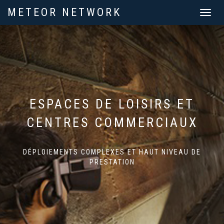
METEOR NETWORK
Toggle
navigat
ESPACES DE LOISIRS ET
CENTRES COMMERCIAUX
DÉPLOIEMENTS COMPLEXES ET HAUT NIVEAU DE
PRESTATION